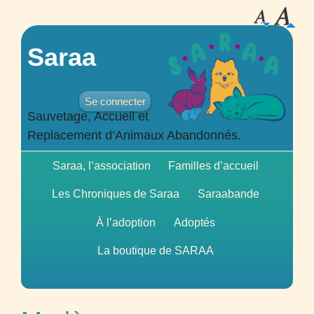
Saraa
Se connecter
Sauvetage, Accueil et
Replacement d’Animaux Abandonnés.
Saraa, l’association
Familles d’accueil
Les Chroniques de Saraa
Saraabande
À l’adoption
Adoptés
La boutique de
SARAA