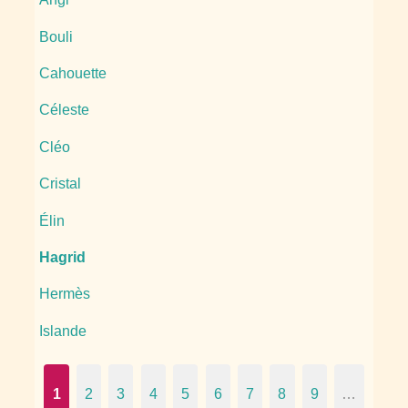
Bouli
Cahouette
Céleste
Cléo
Cristal
Élin
Hagrid
Hermès
Islande
1
2
3
4
5
6
7
8
9
…