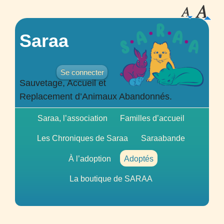
Saraa
Se connecter
Sauvetage, Accueil et
Replacement d’Animaux Abandonnés.
Saraa, l’association
Familles d’accueil
Les Chroniques de Saraa
Saraabande
À l’adoption
Adoptés
La boutique de
SARAA