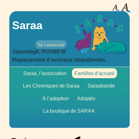
Saraa
Se connecter
Sauvetage, Accueil et
Replacement d’Animaux Abandonnés.
Saraa, l’association
Familles d’accueil
Les Chroniques de Saraa
Saraabande
À l’adoption
Adoptés
La boutique de
SARAA