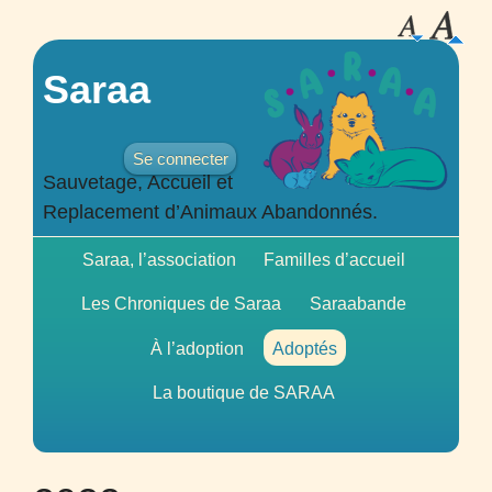
Saraa
Se connecter
Sauvetage, Accueil et
Replacement d’Animaux Abandonnés.
Saraa, l’association
Familles d’accueil
Les Chroniques de Saraa
Saraabande
À l’adoption
Adoptés
La boutique de
SARAA