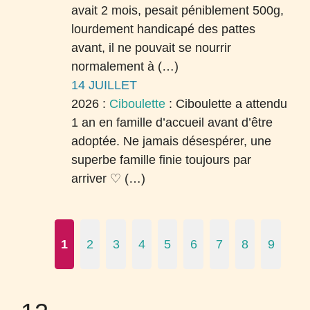
avait 2 mois, pesait péniblement 500g,
lourdement handicapé des pattes
avant, il ne pouvait se nourrir
normalement à (…)
14 JUILLET
2026 :
Ciboulette
:
Ciboulette a attendu
1 an en famille d’accueil avant d’être
adoptée. Ne jamais désespérer, une
superbe famille finie toujours par
arriver ♡ (…)
1
2
3
4
5
6
7
8
9