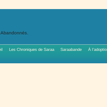
x Abandonnés.
il
Les Chroniques de Saraa
Saraabande
À l’adopti