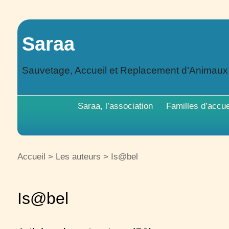
Saraa
Sauvetage, Accueil et Replacement d’Animau
Saraa, l’association
Familles d’accue
Accueil
> Les auteurs >
Is@bel
Is@bel