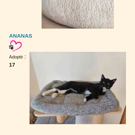
ANANAS
:
Adopté
17