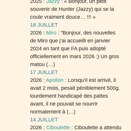
2025 :
Jazzy
:
« Bonjour, un petit
souvenir de Hunter (Jazzy) qui se la
coule vraiment douce… !!! »
18 JUILLET
2026 :
Miro
:
"Bonjour, des nouvelles
de Miro que j’ai accueilli en janvier
2024 en tant que FA puis adopté
officiellement en mars 2026 :) Un gros
matou (…)
17 JUILLET
2026 :
Apollon
:
Lorsqu’il est arrivé, il
avait 2 mois, pesait péniblement 500g,
lourdement handicapé des pattes
avant, il ne pouvait se nourrir
normalement à (…)
14 JUILLET
2026 :
Ciboulette
:
Ciboulette a attendu