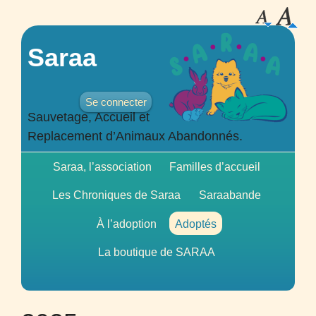
Saraa
Se connecter
Sauvetage, Accueil et
Replacement d’Animaux Abandonnés.
Saraa, l’association
Familles d’accueil
Les Chroniques de Saraa
Saraabande
À l’adoption
Adoptés
La boutique de
SARAA