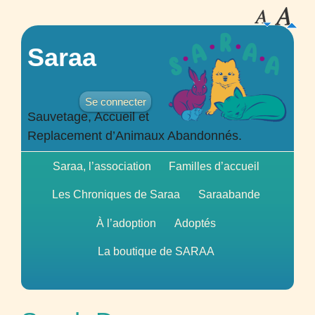
Saraa
Se connecter
Sauvetage, Accueil et
Replacement d’Animaux Abandonnés.
Saraa, l’association
Familles d’accueil
Les Chroniques de Saraa
Saraabande
À l’adoption
Adoptés
La boutique de
SARAA