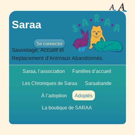
Saraa
Se connecter
Sauvetage, Accueil et
Replacement d’Animaux Abandonnés.
Saraa, l’association
Familles d’accueil
Les Chroniques de Saraa
Saraabande
À l’adoption
Adoptés
La boutique de
SARAA