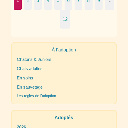
1
2
3
4
5
6
7
8
9
…
12
À l’adoption
Chatons & Juniors
Chats adultes
En soins
En sauvetage
Les règles de l’adoption
Adoptés
2026