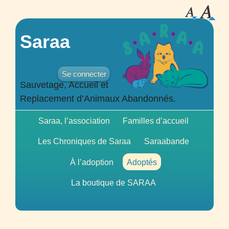
Saraa
Se connecter
Sauvetage, Accueil et
Replacement d’Animaux Abandonnés.
Saraa, l’association
Familles d’accueil
Les Chroniques de Saraa
Saraabande
À l’adoption
Adoptés
La boutique de
SARAA