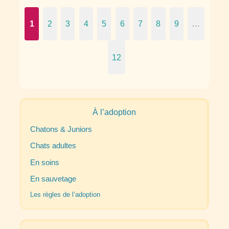
1
2
3
4
5
6
7
8
9
…
12
À l’adoption
Chatons & Juniors
Chats adultes
En soins
En sauvetage
Les règles de l’adoption