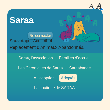
Saraa
Se connecter
Sauvetage, Accueil et
Replacement d’Animaux Abandonnés.
Saraa, l’association
Familles d’accueil
Les Chroniques de Saraa
Saraabande
À l’adoption
Adoptés
La boutique de
SARAA