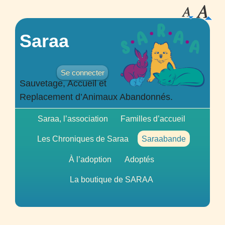
Saraa
Se connecter
Sauvetage, Accueil et
Replacement d’Animaux Abandonnés.
Saraa, l’association
Familles d’accueil
Les Chroniques de Saraa
Saraabande
À l’adoption
Adoptés
La boutique de
SARAA