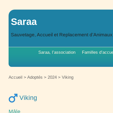
Saraa
Sauvetage, Accueil et Replacement d’Animau
Saraa, l’association
Familles d’accue
Accueil
>
Adoptés
>
2024
>
Viking
Viking
Mâle