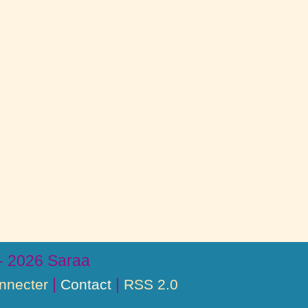
- 2026 Saraa
|
|
nnecter
Contact
RSS 2.0