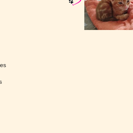
nes
s