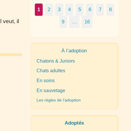
1
2
3
4
5
6
7
8
 veut, il
9
…
16
À l’adoption
Chatons & Juniors
Chats adultes
En soins
En sauvetage
Les règles de l’adoption
Adoptés