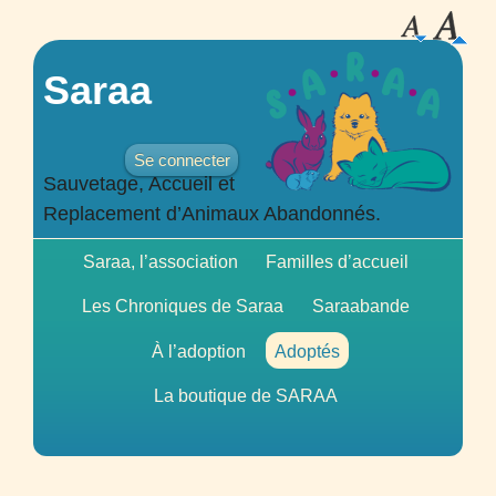
Saraa
Se connecter
Sauvetage, Accueil et
Replacement d’Animaux Abandonnés.
Saraa, l’association
Familles d’accueil
Les Chroniques de Saraa
Saraabande
À l’adoption
Adoptés
La boutique de
SARAA