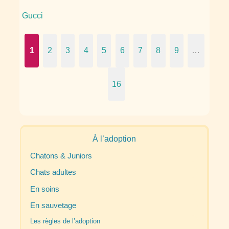
Gucci
1
2
3
4
5
6
7
8
9
…
16
À l’adoption
Chatons & Juniors
Chats adultes
En soins
En sauvetage
Les règles de l’adoption