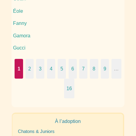
Éole
Fanny
Gamora
Gucci
1
2
3
4
5
6
7
8
9
…
16
À l’adoption
Chatons & Juniors