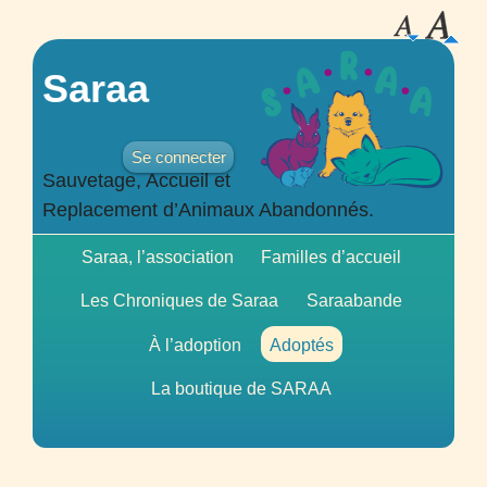
Saraa
Se connecter
Sauvetage, Accueil et
Replacement d’Animaux Abandonnés.
Saraa, l’association
Familles d’accueil
Les Chroniques de Saraa
Saraabande
À l’adoption
Adoptés
La boutique de
SARAA