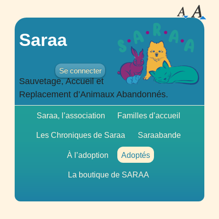
Saraa
Se connecter
Sauvetage, Accueil et
Replacement d’Animaux Abandonnés.
Saraa, l’association
Familles d’accueil
Les Chroniques de Saraa
Saraabande
À l’adoption
Adoptés
La boutique de
SARAA