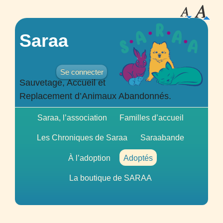
Saraa
Se connecter
Sauvetage, Accueil et
Replacement d’Animaux Abandonnés.
Saraa, l’association
Familles d’accueil
Les Chroniques de Saraa
Saraabande
À l’adoption
Adoptés
La boutique de
SARAA