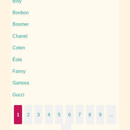
Billy
Bonbon
Boomer
Chanel
Coton
Éole
Fanny
Gamora
Gucci
1
2
3
4
5
6
7
8
9
…