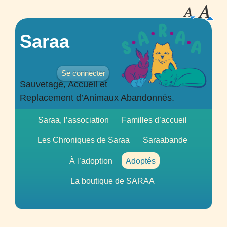
Saraa
Se connecter
Sauvetage, Accueil et
Replacement d’Animaux Abandonnés.
Saraa, l’association
Familles d’accueil
Les Chroniques de Saraa
Saraabande
À l’adoption
Adoptés
La boutique de
SARAA