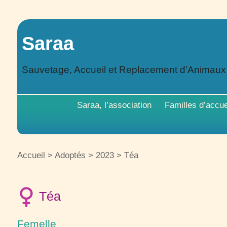
Saraa
Sauvetage, Accueil et Replacement d’Animau
Saraa, l’association
Familles d’accue
Accueil
>
Adoptés
>
2023
>
Téa
Téa
Femelle