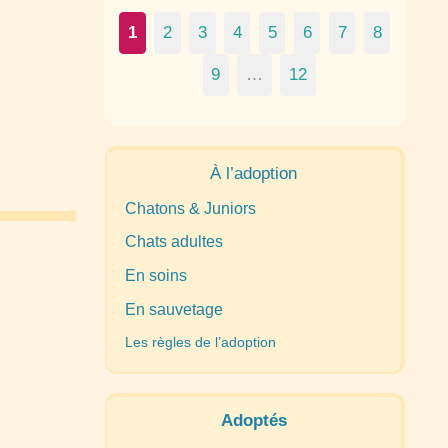
1
2
3
4
5
6
7
8
9
…
12
À l’adoption
Chatons & Juniors
Chats adultes
En soins
En sauvetage
Les règles de l’adoption
Adoptés