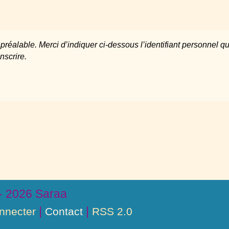
nscrire.
- 2026 Saraa
|
|
nnecter
Contact
RSS 2.0