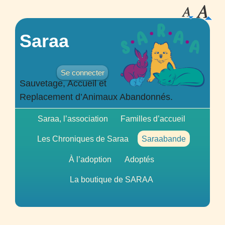
Saraa
Se connecter
Sauvetage, Accueil et
Replacement d’Animaux Abandonnés.
Saraa, l’association
Familles d’accueil
Les Chroniques de Saraa
Saraabande
À l’adoption
Adoptés
La boutique de
SARAA