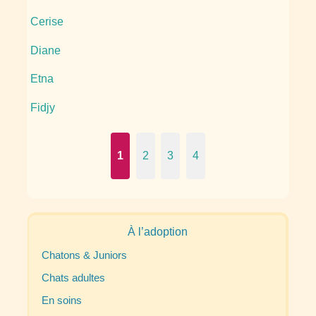
Cerise
Diane
Etna
Fidjy
1
2
3
4
À l’adoption
Chatons & Juniors
Chats adultes
En soins