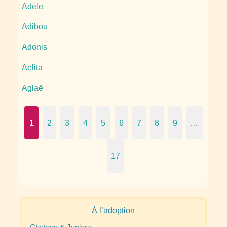
Adèle
Adibou
Adonis
Aelita
Aglaë
1
2
3
4
5
6
7
8
9
…
17
À l’adoption