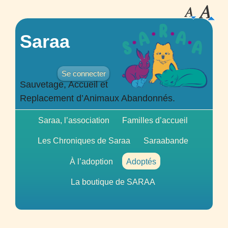
Saraa
Se connecter
Sauvetage, Accueil et
Replacement d’Animaux Abandonnés.
Saraa, l’association
Familles d’accueil
Les Chroniques de Saraa
Saraabande
À l’adoption
Adoptés
La boutique de
SARAA