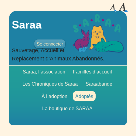
Saraa
Se connecter
Sauvetage, Accueil et
Replacement d’Animaux Abandonnés.
Saraa, l’association
Familles d’accueil
Les Chroniques de Saraa
Saraabande
À l’adoption
Adoptés
La boutique de
SARAA