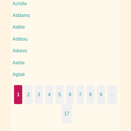
Achille
Addams
Adèle
Adibou
Adonis
Aelita
Aglaë
1
2
3
4
5
6
7
8
9
…
17