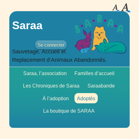
Saraa
Se connecter
Sauvetage, Accueil et
Replacement d’Animaux Abandonnés.
Saraa, l’association
Familles d’accueil
Les Chroniques de Saraa
Saraabande
À l’adoption
Adoptés
La boutique de
SARAA