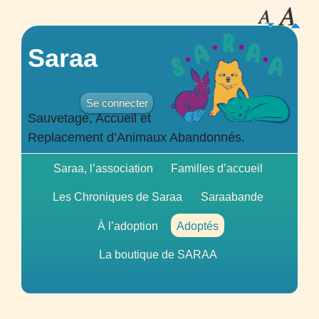
Saraa
Se connecter
Sauvetage, Accueil et
Replacement d’Animaux Abandonnés.
Saraa, l’association
Familles d’accueil
Les Chroniques de Saraa
Saraabande
À l’adoption
Adoptés
La boutique de
SARAA