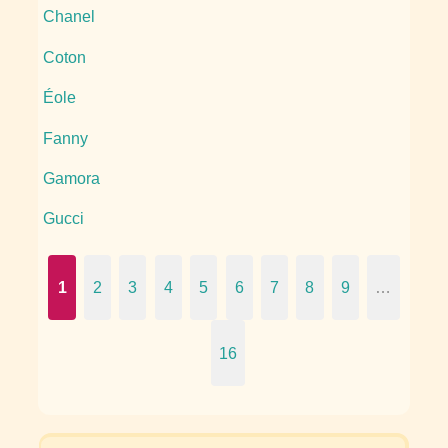
Chanel
Coton
Éole
Fanny
Gamora
Gucci
1
2
3
4
5
6
7
8
9
…
16