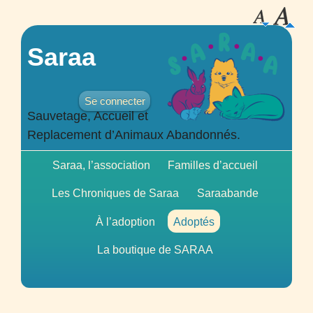
Saraa
Se connecter
Sauvetage, Accueil et
Replacement d’Animaux Abandonnés.
Saraa, l’association
Familles d’accueil
Les Chroniques de Saraa
Saraabande
À l’adoption
Adoptés
La boutique de
SARAA