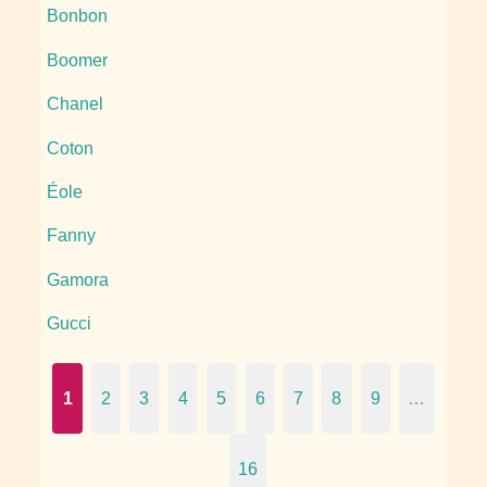
Bonbon
Boomer
Chanel
Coton
Éole
Fanny
Gamora
Gucci
1
2
3
4
5
6
7
8
9
…
16