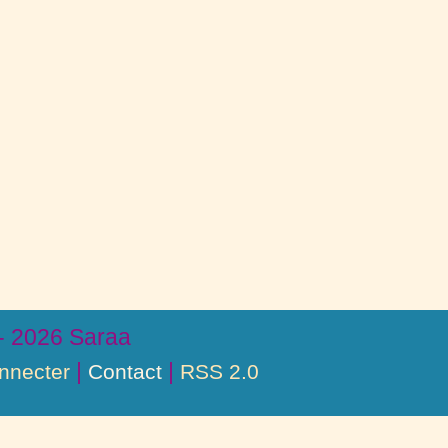
- 2026 Saraa
|
|
nnecter
Contact
RSS 2.0