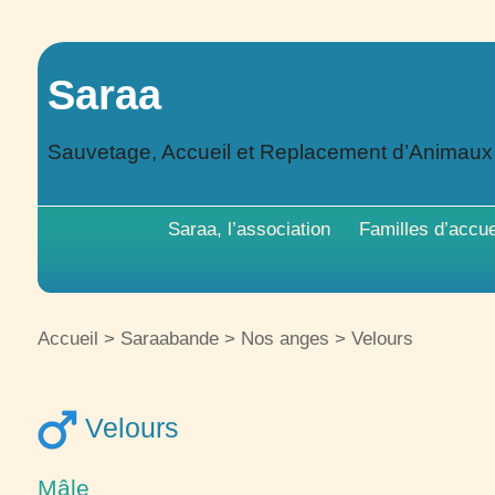
Saraa
Sauvetage, Accueil et Replacement d’Animau
Saraa, l’association
Familles d’accue
Accueil
>
Saraabande
>
Nos anges
>
Velours
Velours
Mâle