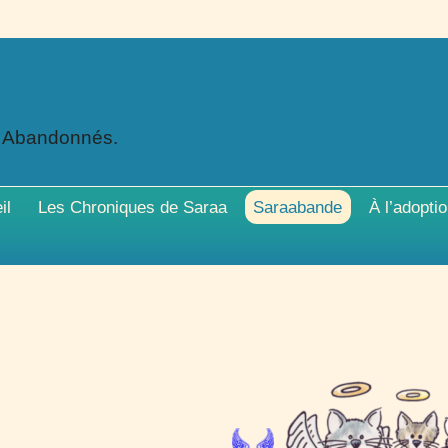
x Abandonnés.
il
Les Chroniques de Saraa
Saraabande
À l’adopti